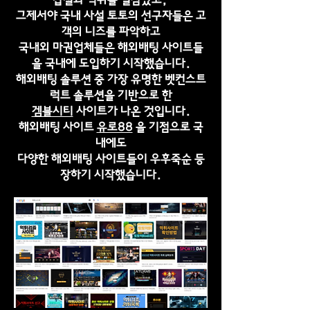
갑질과 먹튀를 일삼았고,
그제서야 국내 사설 토토의 선구자들은 고
객의 니즈를 파악하고
국내외 마권업체들은 해외배팅 사이트들
을 국내에 도입하기 시작했습니다.
해외배팅 솔루션 중 가장 유명한 벳컨스트
럭트 솔루션을 기반으로 한
겜블시티
사이트가 나온 것입니다.
해외배팅 사이트
유로88
을 기점으로 국
내에도
다양한 해외배팅 사이트들이 우후죽순 등
장하기 시작했습니다.