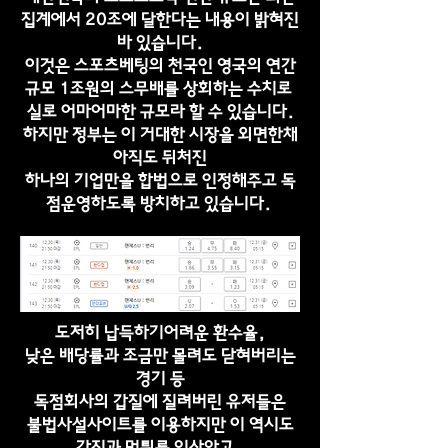
집계에서 20조에 달한다는 내용이 밝혀진
바 있습니다.
이것은 스포츠베팅의 천국인 영국의 연간
규모 1조원의 스무배를 상회하는 수치로
실로 어마어마한 규모라 할 수 있습니다.
하지만 정부는 이 거대한 시장을 외면한채
아직도 뒤처진
하나의 기업만을 합법으로 인정해주고 독
점운영하도록 방치하고 있습니다.
도저히 납득하기어려운 환수율,
낮은 배당률과 조금만 몰려도 닫혀버리는
경기 등
독점회사의 갑질에 질려버린 유저들은
불법사설사이트를 이용하지만 이 역시도