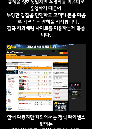
규정을 정해놓았지만 운영자들 마음대로
운영하기 때문에
부당한 갑질을 만행하고 고객의 돈을 마음
대로 가져가는 만행을 저지릅니다.
결국 해외배팅 사이트를 이용하는게 좋습
니다.
앞서 다뤘지만 해외에서는 정식 라이센스
없이는