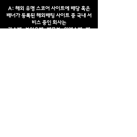
A: 해외 유명 스코어 사이트에 배당 혹은
배너가 등록된 해외배팅 사이트 중 국내 서
비스 중인 회사는
라스벳, 브이오벳, 벳무브, 원엑스벳, 벳
365 등이 있습니다.
현재 벳365는 회원 가입을 받지 않고 있
습니다.
Q: 해외사이트 가 안전하다는건 알겠는데
어떤 장점이 있나요?
A: 해외사이트 들은 합법적인 다른 기업들
에 뒤쳐지지 않기 위해
꾸준히 발전하는 시스템을 제공합니다.
높은 배당, 많은 기준점, 하나의 아이디로
모든 서비스를 이용할 수 있다는 점,
그 어떤 베팅도 허용한다는 점,
라이브배팅 에서 실시간 중계 스트리밍을
제공한다는 점