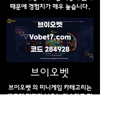
때문에 경험치가 매우 높습니다.
브이오벳
브이오벳 의 미니게임 카테고리는
빠르게 결과가 나오는 단순하고 직
관적인 게임들을 원하시는 분에게
적합합니다.
벳게임, 파워볼, 키노, 블라스트,
플링크엑스, 잭스오베터, 인스턴트