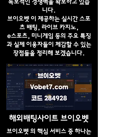
독보적인 경쟁력을 확보하고 있습
니다.
브이오벳 이 제공하는 실시간 스포
츠 배팅, 라이브 카지노,
e스포츠, 미니게임 등의 주요 특징
과 실제 이용자들이 체감할 수 있는
장점들을 정리해 보겠습니다.
해외배팅사이트 브이오벳
브이오벳 의 핵심 서비스 중 하나는