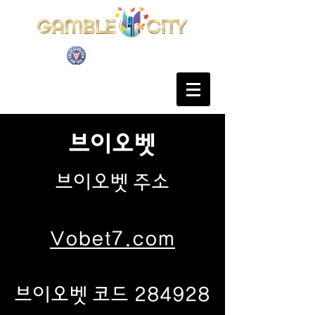
브이오벳
브이오벳 주소
Vobet7.com
브이오벳 코드 284928