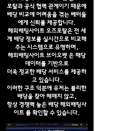
포탈과 공식 협력 관계이기 때문에
배당 비교에 어려움을 겪는 베터들
에게 신뢰를 제공합니다.
해외배팅사이트 오즈포탈은 전 세
계 배당 정보를 실시간으로 비교해
주는 시스템으로 유명하며,
해외배팅사이트 브이오벳 은 해당
데이터를 기반으로
더욱 정교한 배당 서비스를 제공하
고 있습니다.
이러한 구조 덕분에 유저는 불리한
배당을 찾아 헤매지 않고,
항상 경쟁력 높은 배당 해외배팅사
이트 를 확인할 수 있습니다.