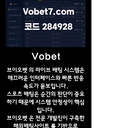
Vobet
브이오벳 의 라이브 배팅 시스템은
매끄러운 인터페이스와 빠른 반응
속도가 돋보입니다.
스포츠 배팅은 순간의 판단이 중요
하기 때문에 시스템 안정성이 핵심
입니다.
브이오벳 은 전문 개발진이 구축한
해외배팅사이트 를 기반으로