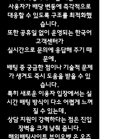
사용자가 배당 변동에 즉각적으로
대응할 수 있도록 구조를 최적화했
습니다.
또한 공휴일 없이 운영되는 한국어
고객센터가
실시간으로 문의에 응답해 주기 때
문에,
배팅 중 궁금한 점이나 기술적 문제
가 생겨도 즉시 도움을 받을 수 있
습니다.
특히 새로운 이용자 입장에서는 실
시간 배팅 방식이 다소 어렵게 느껴
질 수 있는데,
상담 지원이 강력하다는 점은 진입
장벽을 크게 낮춰 줍니다.
해외배팅사이트 브이오벳 은 오즈