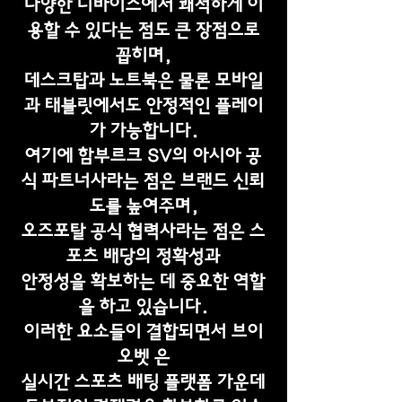
다양한 디바이스에서 쾌적하게 이
용할 수 있다는 점도 큰 장점으로
꼽히며,
데스크탑과 노트북은 물론 모바일
과 태블릿에서도 안정적인 플레이
가 가능합니다.
여기에 함부르크 SV의 아시아 공
식 파트너사라는 점은 브랜드 신뢰
도를 높여주며,
오즈포탈 공식 협력사라는 점은 스
포츠 배당의 정확성과
안정성을 확보하는 데 중요한 역할
을 하고 있습니다.
이러한 요소들이 결합되면서 브이
오벳 은
실시간 스포츠 배팅 플랫폼 가운데