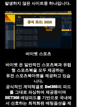
발생하지 않은 사이트중 하나입니다.
바이벳 스포츠
바이벳 은 일반적인 스포츠북과 유럽
형 스포츠북을 모두 제공하는
퓨전 스포츠북마켓을 제공하고 있습
니다.
공식적인 계약체결로 Bet365의 피드
를 그대로 파싱하여 제공중이며
BET365 배당피드를 기반으로 국내에
서 선호하는 최적화된 배팅옵션을 제