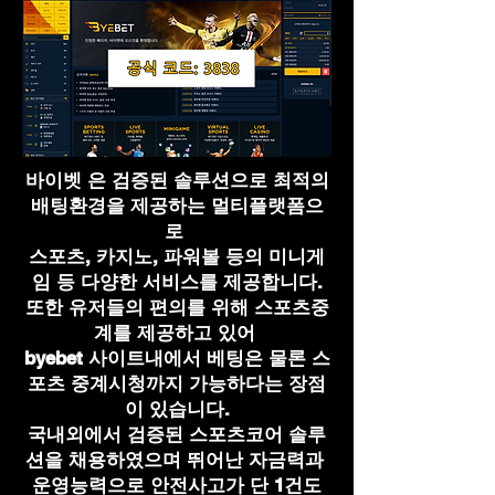
바이벳 은 검증된 솔루션으로 최적의
배팅환경을 제공하는 멀티플랫폼으
로
스포츠, 카지노, 파워볼 등의 미니게
임 등 다양한 서비스를 제공합니다.
또한 유저들의 편의를 위해 스포츠중
계를 제공하고 있어
byebet 사이트내에서 베팅은 물론 스
포츠 중계시청까지 가능하다는 장점
이 있습니다.
국내외에서 검증된 스포츠코어 솔루
션을 채용하였으며 뛰어난 자금력과
운영능력으로 안전사고가 단 1건도