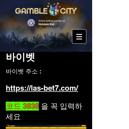
바이벳
바이벳 주소 :
https://las-bet7.com/
코드 3838
을 꼭 입력하
세요